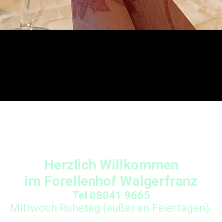
Herzlich Willkommen
im Forellenhof Walgerfranz
Tel 08041 9665
Mittwoch Ruhetag (außer an Feiertagen).